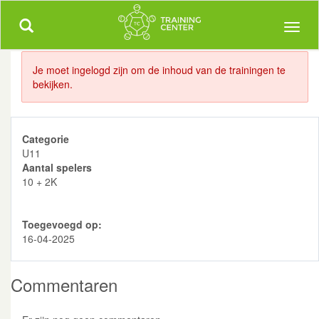
Trainingcenter.be
Meer dan 5000 uitgewerkte trainingen!
Toggle
Toggl
navigation
naviga
Je moet ingelogd zijn om de inhoud van de trainingen te
bekijken.
Categorie
U11
Aantal spelers
10 + 2K
Toegevoegd op:
16-04-2025
Commentaren