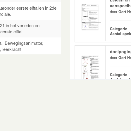
aanspeelba
aronder eerste elftallen in 2de
door
Gert H
ciale.
1 in het verleden en
Categorie
erste elftal
Aantal spel
l, Bewegingsanimator,
 leerkracht
doelpogin
door
Gert H
Categorie
Aantal spel
geen dom 
door
Gert H
Categorie
Aantal spel