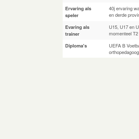
Ervaring als
40j ervaring wa
en derde provin
speler
Evaring als
U15, U17 en U2
momenteel T2 e
trainer
Diploma's
UEFA B Voetba
orthopedagoog,