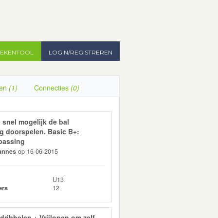
TEKENTOOL
LOGIN/REGISTREREN
gen
(1)
Connecties
(0)
 snel mogelijk de bal
g doorspelen. Basic B+:
 passing
annes
op 16-06-2015
U13
ers
12
dribbelen + Vrijlopen om zelf