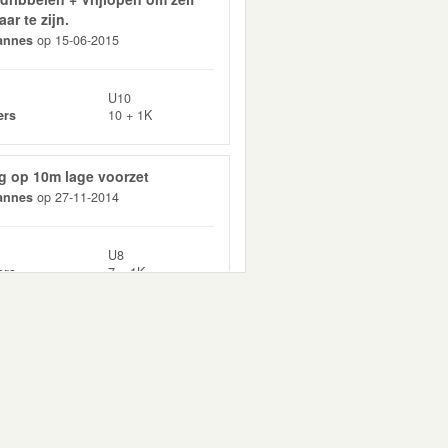
ar te zijn.
annes
op 15-06-2015
U10
ers
10 + 1K
g op 10m lage voorzet
annes
op 27-11-2014
U8
ers
7 + 1K
balverlies
annes
op 15-06-2015
U10
ers
12