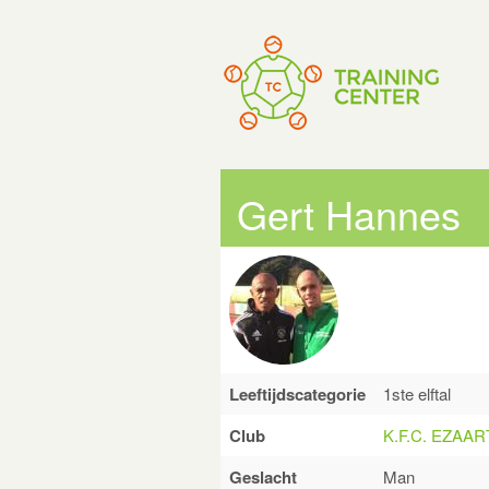
Gert Hannes
Leeftijdscategorie
1ste elftal
Club
K.F.C. EZAA
Geslacht
Man