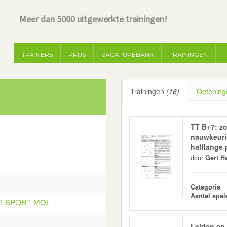
Meer dan 5000 uitgewerkte trainingen!
TRAINERS
PRIJS
VACATUREBANK
TRAININGEN
Trainingen
(16)
Oefenin
TT B+7: zo
nauwkeuri
halflange
door
Gert H
Categorie
Aantal spel
RT SPORT MOL
Leiden en 