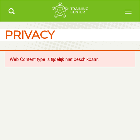
Trainingcenter.be
Meer dan 5000 uitgewerkte trainingen!
Toggle
Toggl
navigation
naviga
PRIVACY
Web Content type is tijdelijk niet beschikbaar.