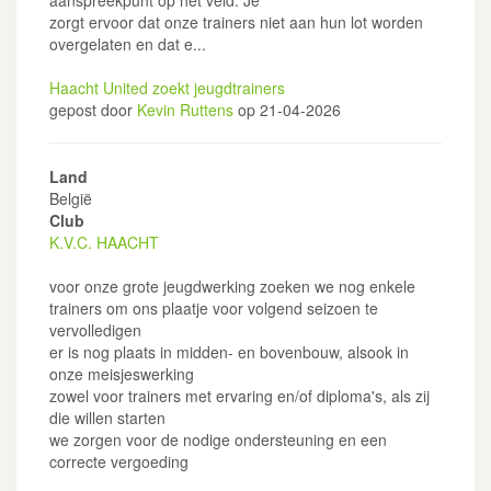
aanspreekpunt op het veld. Je
zorgt ervoor dat onze trainers niet aan hun lot worden
overgelaten en dat e...
Haacht United zoekt jeugdtrainers
gepost door
Kevin Ruttens
op 21-04-2026
Land
België
Club
K.V.C. HAACHT
voor onze grote jeugdwerking zoeken we nog enkele
trainers om ons plaatje voor volgend seizoen te
vervolledigen
er is nog plaats in midden- en bovenbouw, alsook in
onze meisjeswerking
zowel voor trainers met ervaring en/of diploma's, als zij
die willen starten
we zorgen voor de nodige ondersteuning en een
correcte vergoeding