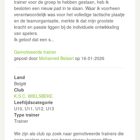
trainer voor de groep te hebben gestaan, heb ik
besloten een nieuw pad in te slaan. Waar ik voorheen
verantwoordelijk was voor het volledige tactische plaatje
en de teamorganisatie, merkte ik dat mijn grootste
kracht en passie liggen bij de individuele ontwikkeling
van spelers.
Ik geloof dat een s...
Gemotiveerde trainer
gepost door
Mohamed Belasri
op 16-01-2026
Land
België
Club
K.S.C. WIELSBEKE
Leeftijdscategorie
U10, U11, U12, U13
Type trainer
Trainer
We zijn als club op zoek naar gemotiveerde trainers die
onze spelers naar een hoger niveau kunnen tillen.