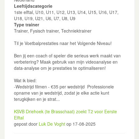
Leeftijdscategorie
1ste elftal, U10, U11, U12, U13, U14, U15, U16, U17,
U18, U19, U21, U6, U7, U8, U9
Type trainer
Trainer, Fysisch trainer, Techniektrainer
Til je Voetbalprestaties naar het Volgende Niveau!
Ben jij een coach of speler die serieus werk maakt van
verbetering? Maak gebruik van mijn videoanalyse en
data-analyse om je prestaties te optimaliseren!
Wat ik bied:
-Wedstrijd filmen - €35 per wedstrijd Professionele
opname van je wedstrijd, zodat je elke actie kunt
terugkijken en je strat...
KSVB Driehoek (te Brasschaat) zoekt T2 voor Eerste
Elftal
gepost door
Luk De Voght
op 17-08-2025