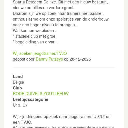
Sparta Petegem Deinze. Dit met een nieuw bestuur ,
nieuwe ambities en verdere groei.
Daarom zijn we op zoek naar trainers met passie ,
enthousiasme om onze spelertjes van de onderbouw
naar een hoger niveau te brengen.
Wat kunnen we bieden :
* stabiele club met groei
* begeleiding van ervar...
Wij zoeken jeugdtrainer/TVJO
gepost door
Danny Putzeys
op 28-12-2025
Land
België
Club
RODE DUIVELS ZOUTLEEUW
Leeftijdscategorie
U13, U7
Wij zijn dringend op zoek naar jeugdtrainers U 8/U1en
een TVJO.
Wij zijn een gewestelijke club die groeiende is en die zijn