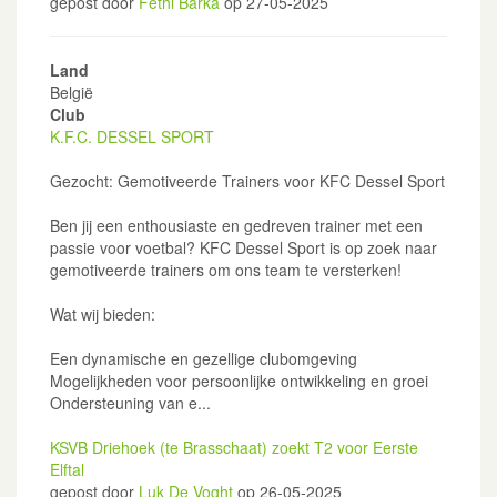
gepost door
Fethi Barka
op 27-05-2025
Land
België
Club
K.F.C. DESSEL SPORT
Gezocht: Gemotiveerde Trainers voor KFC Dessel Sport
Ben jij een enthousiaste en gedreven trainer met een
passie voor voetbal? KFC Dessel Sport is op zoek naar
gemotiveerde trainers om ons team te versterken!
Wat wij bieden:
Een dynamische en gezellige clubomgeving
Mogelijkheden voor persoonlijke ontwikkeling en groei
Ondersteuning van e...
KSVB Driehoek (te Brasschaat) zoekt T2 voor Eerste
Elftal
gepost door
Luk De Voght
op 26-05-2025