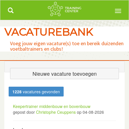
Trainingcenter.be
Meer dan 5000 uitgewerkte trainingen!
Toggle
Toggl
navigation
naviga
VACATUREBANK
Voeg jouw eigen vacature(s) toe en bereik duizenden
voetbaltrainers en clubs!
Nieuwe vacature toevoegen
1228
vacatures gevonden
Keepertrainer middenbouw en bovenbouw
gepost door
Christophe Ceuppens
op 04-08-2026