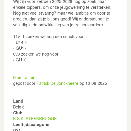
Wij zijn voor seizoen 2025-2026 nog op zoek naar
enkele toppers, om onze jeugdwerking te versterken.
Nog niet veel ervaring? maar wel ambitie om door te
groeien, dan zit je bij ons goed! Wij ondersteunen je
volledig in de ontwikkeling van je trainerscarriére
11v11 zoeken we nog een coach voor:
- U14IP
- GU17
8v8 zoeken we nog voor:
- GU10
...
teamtrainer
gepost door
Patrick De Jonckheere
op 10-06-2025
Land
België
Club
K.S.K. STEENBRUGGE
Leeftijdscategorie
U21